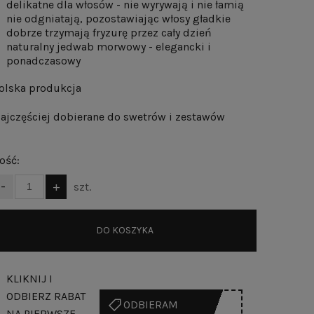
delikatne dla włosów - nie wyrywają i nie łamią
nie odgniatają, pozostawiając włosy gładkie
dobrze trzymają fryzurę przez cały dzień
naturalny jedwab morwowy - elegancki i
ponadczasowy
olska produkcja
ajczęściej dobierane do swetrów i zestawów
lość:
-
+
szt.
DO KOSZYKA
KLIKNIJ I
ODBIERZ RABAT
******SH
ODBIERAM
NA PIERWSZE