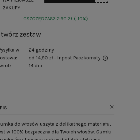
ZAKUPY
OSZCZĘDZASZ
2.90 ZŁ
(-10%)
Stwórz zestaw
ysyłka w:
24 godziny
ostawa:
od 14,90 zł
- Inpost Paczkomaty
wrot:
14 dni
Cena nie zawiera ewentualnych kosztów
płatności
PIS
umka do włosów uszyta z delikatnego materiału,
est w 100% bezpieczna dla Twoich włosów. Gumki
o włosów stanowią piękny dodatek stylizacji