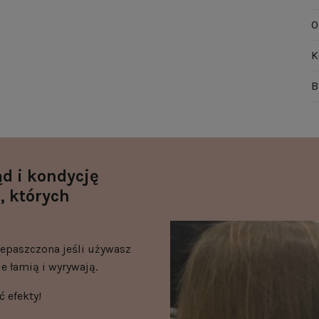
O
K
B
d i kondycję
, których
epaszczona jeśli używasz
e łamią i wyrywają.
 efekty!