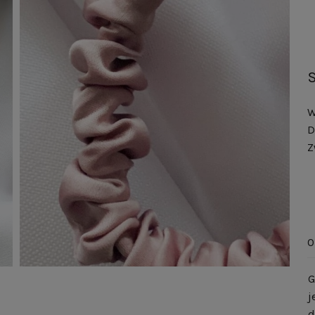
W
D
Z
O
G
j
d