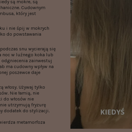
kiedy są mokre, są
echaniczne. Cudownym
busa, który jest
u i nie śpij w mokrych
sko do powstawania
 podczas snu wycierają się
a noc w luźnego koka lub
a odgniecenia zainwestuj
wab ma cudowny wpływ na
abnej poszewce daje
ą włosy. Używaj tylko
sów. Nie łamią, nie
ki do włosów nie
nie utrzymują fryzurę
y dodatek do stylizacji.
twierdza metamorfoza