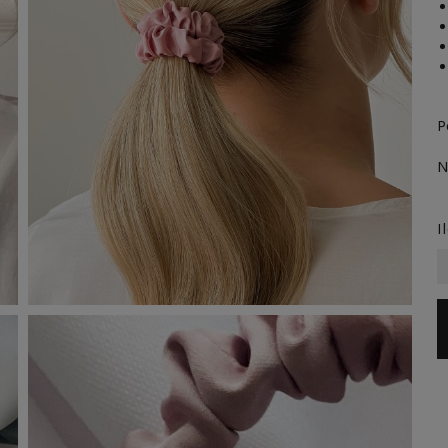
P
N
I