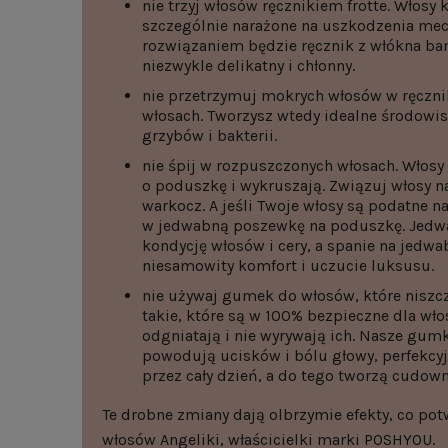
nie trzyj włosów ręcznikiem frotte. Włosy 
szczególnie narażone na uszkodzenia m
rozwiązaniem będzie ręcznik z włókna bam
niezwykle delikatny i chłonny.
nie przetrzymuj mokrych włosów w ręcznik
włosach. Tworzysz wtedy idealne środowi
grzybów i bakterii.
nie śpij w rozpuszczonych włosach. Włosy
o poduszkę i wykruszają. Związuj włosy n
warkocz. A jeśli Twoje włosy są podatne n
w jedwabną poszewkę na poduszkę. Jed
kondycję włosów i cery, a spanie na jedw
niesamowity komfort i uczucie luksusu.
nie używaj gumek do włosów, które niszcz
takie, które są w 100% bezpieczne dla wło
odgniatają i nie wyrywają ich. Nasze gum
powodują ucisków i bólu głowy, perfekcyj
przez cały dzień, a do tego tworzą cudown
Te drobne zmiany dają olbrzymie efekty, co po
włosów Angeliki, właścicielki marki POSHYOU.