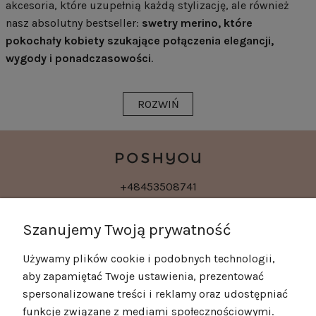
akcesoria, które uzupełnią każdą stylizację, ale również
nasz absolutny bestseller:
swetry merino, które
pokochały kobiety szukające połączenia elegancji,
wygody i ponadczasowości
.
ROZWIŃ
+48453508741
kontakt@poshyou.pl
Szanujemy Twoją prywatność
Używamy plików cookie i podobnych technologii,
POMOC
aby zapamiętać Twoje ustawienia, prezentować
spersonalizowane treści i reklamy oraz udostępniać
MOJE KONTO
funkcje związane z mediami społecznościowymi.