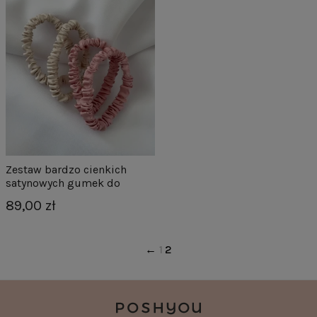
Zestaw bardzo cienkich
satynowych gumek do
włosów NUDE 6 - 4szt.
89,00 zł
1
2